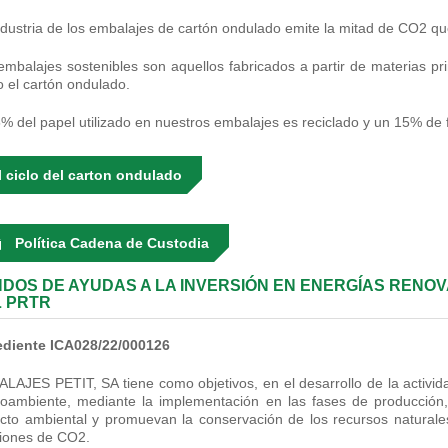
ndustria de los embalajes de cartón ondulado emite la mitad de CO2 qu
embalajes sostenibles son aquellos fabricados a partir de materias pr
 el cartón ondulado.
5% del papel utilizado en nuestros embalajes es reciclado y un 15% de f
l ciclo del carton ondulado
Política Cadena de Custodia
DOS DE AYUDAS A LA INVERSIÓN EN ENERGÍAS RENO
 PRTR
diente ICA028/22/000126
LAJES PETIT, SA tiene como objetivos, en el desarrollo de la actividad
oambiente, mediante la implementación en las fases de producción,
cto ambiental y promuevan la conservación de los recursos naturales
iones de CO2.