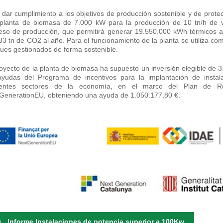
 dar cumplimiento a los objetivos de producción sostenible y de prot
planta de biomasa de 7.000 kW para la producción de 10 tn/h de va
eso de producción, que permitirá generar 19.550.000 kWh térmicos al
83 tn de CO2 al año. Para el funcionamiento de la planta se utiliza c
ues gestionados de forma sostenible.
royecto de la planta de biomasa ha supuesto un inversión elegible de 3
ayudas del Programa de incentivos para la implantación de insta
rentes sectores de la economía, en el marco del Plan de Rec
GenerationEU, obteniendo una ayuda de 1.050.177,80 €.
Informe Instalaciones de potencia superior a 100Kw