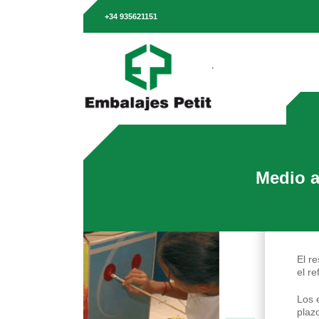
+34 935621151
Medio 
El r
el r
Los 
plaz