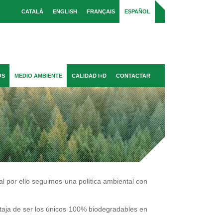
CATALÀ
ENGLISH
FRANÇAIS
ESPAÑOL
OS
MEDIO AMBIENTE
CALIDAD I+D
CONTACTAR
l por ello seguimos una política ambiental con
taja de ser los únicos 100% biodegradables en