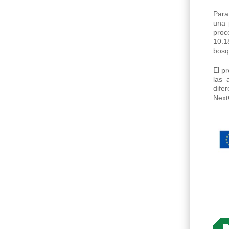
Para
una 
proc
10.1
bosq
El p
las 
dife
Next