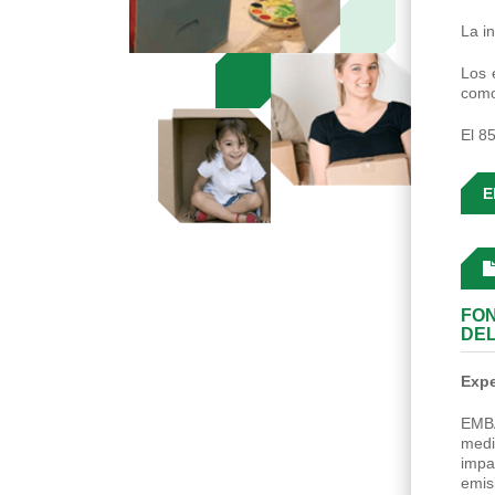
La i
Los 
como
El 8
E
FON
DEL
Expe
EMBA
medi
impa
emis